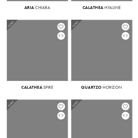
ARIA
CHIARA
CALATHEA
ARIA
CHIARA
HYALINE
NOVO
NOVO
NOVO
NOVO
NO
CALATHEA
SPIRE
QUARTZO
CALATHEA
HORIZON
SPIRE
NOVO
NOVO
NOVO
NOVO
NO