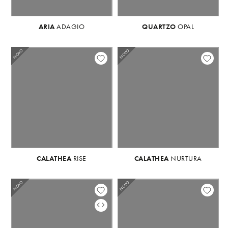
ARIA
ADAGIO
ARIA
QUARTZO
ADAGIO
OPAL
NOVO
NOVO
CALATHEA
RISE
CALATHEA
NURTURA
NOVO
NOVO