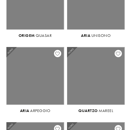
ORIGEM
QUASAR
ORIGEM
ARIA
UNISONO
QUASAR
NOVO
NOVO
ARIA
ARPEGGIO
QUARTZO
MAREEL
NOVO
NOVO
NOVO