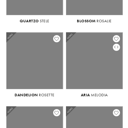
QUARTZO
STELE
BLOSSOM
ROSALIE
NOVO
NOVO
NO
DANDELION
ROSETTE
ARIA
MELODIA
NOVO
NOVO