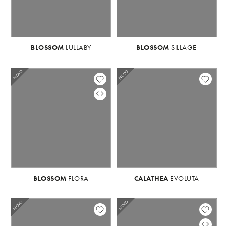
BLOSSOM
LULLABY
BLOSSOM
BLOSSOM
LULLABY
SILLAGE
NOVO
NOVO
NOVO
BLOSSOM
FLORA
BLOSSOM
CALATHEA
FLORA
EVOLUTA
NOVO
NOVO
NO