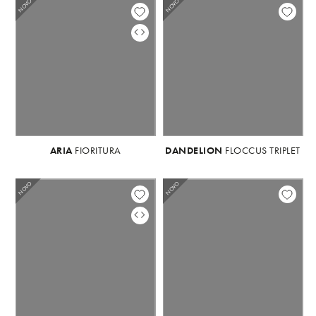
NOVO
NOVO
NOVO
ARIA
FIORITURA
DANDELION
ARIA
FIORITURA
FLOCCUS TRIPLET
NOVO
NOVO
NOVO