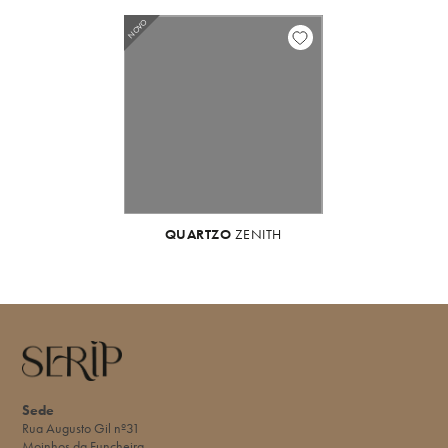
NOVO
QUARTZO
ZENITH
Sede
Rua Augusto Gil nº31
Moinhos da Funcheira