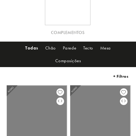
COMPLEMENTOS
Todas
Chão
Parede
Tecto
Mesa
Composições
+ Filtros
NOVO
NOVO
NOVO
NO