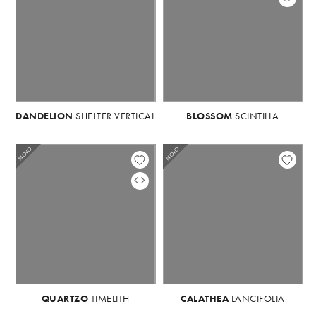
DANDELION
SHELTER VERTICAL
BLOSSOM
SCINTILLA
NOVO
NOVO
NOVO
NOVO
QUARTZO
TIMELITH
CALATHEA
QUARTZO
TIMELITH
LANCIFOLIA