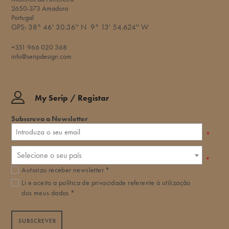
2650-373 Amadora
Portugal
GPS:
38° 46' 30.36'' N
9° 13' 54.624'' W​
+351 966 020 368
info@seripdesign.com
My Serip / Registar
Subscreva a Newsletter
*
Selecione o seu país
*
Autorizo receber newsletter *
Li e aceito a
política de privacidade
referente à utilização
dos meus dados *
SUBSCREVER