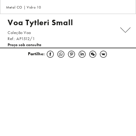
Metal CO | Vidro 10
Voa Tytleri Small
Coleção Voa
Ref.: AP1512/1
Preço sob consulta
SOLICITE ORÇAMENTO
Partilhe:
ESCOLHA O ACABAMENTO
SELECIONE O MODELO
Especificações Técnicas
Um rodopio de asas rasga o ar, num jogo de luz e sombra onde a poesia
ganha voo. A Coleção Voa permanece nesse instante fugaz, numa
sinfonia de andorinhas que pintam o céu com trajetos impossíveis de
seguir, os seus movimentos plenos de liberdade e graciosidade. Estas
FICHA DO PRODUTO
criaturas, esculpidas pela mão da natureza, fundem ramos texturizados
com a elegância fluida das suas formas, equilibrando força e delicadeza
numa perfeita harmonia. Como se despertadas pela própria primavera,
LER MAIS
Selecione o modelo:
pequenas andorinhas emergem dos seus refúgios ocultos, entrelaçando-