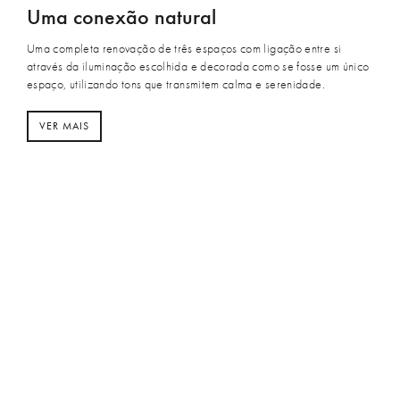
Uma conexão natural
Uma completa renovação de três espaços com ligação entre si
através da iluminação escolhida e decorada como se fosse um único
espaço, utilizando tons que transmitem calma e serenidade.
VER MAIS