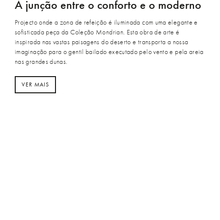
A junção entre o conforto e o moderno
Projecto onde a zona de refeição é iluminada com uma elegante e
sofisticada peça da Coleção Mondrian. Esta obra de arte é
inspirada nas vastas paisagens do deserto e transporta a nossa
imaginação para o gentil bailado executado pelo vento e pela areia
nas grandes dunas.
VER MAIS