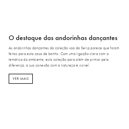
O destaque das andorinhas dançantes
As andorinhas dançantes da coleção voa da Serip parece que foram
feitas para esta casa de banho. Com uma ligação clara com a
temática do ambiente, esta coleção para além de primar pela
diferença, a sua conexão com a natureza é visível.
VER MAIS