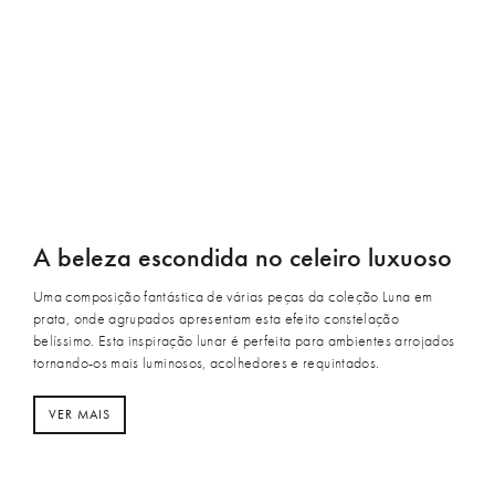
A beleza escondida no celeiro luxuoso
Uma composição fantástica de várias peças da coleção Luna em
prata, onde agrupados apresentam esta efeito constelação
belíssimo. Esta inspiração lunar é perfeita para ambientes arrojados
tornando-os mais luminosos, acolhedores e requintados.
VER MAIS