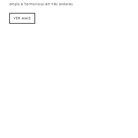
amplo e harmonioso em três andares.
VER MAIS