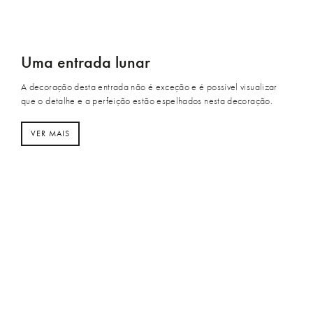
Uma entrada lunar
A decoração desta entrada não é exceção e é possível visualizar
que o detalhe e a perfeição estão espelhados nesta decoração.
VER MAIS