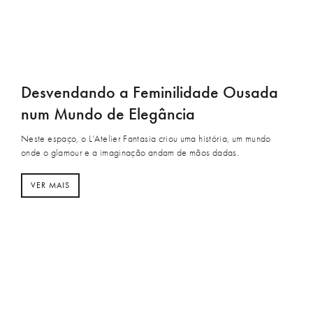
Desvendando a Feminilidade Ousada
num Mundo de Elegância
Neste espaço, o L’Atelier Fantasia criou uma história, um mundo
onde o glamour e a imaginação andam de mãos dadas.
VER MAIS