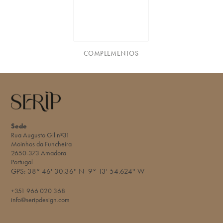
COMPLEMENTOS
Sede
Rua Augusto Gil nº31
Moinhos da Funcheira
2650-373 Amadora
Portugal
GPS:
38° 46' 30.36'' N
9° 13' 54.624'' W​
+351 966 020 368
info@seripdesign.com