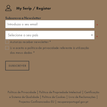
My Serip / Registar
Subscreva a Newsletter
*
Selecione o seu país
*
Autorizo receber newsletter *
Li e aceito a
política de privacidade
referente à utilização
dos meus dados *
SUBSCREVER
|
|
Política de Privacidade
Política de Propriedade Intelectual
Certificação
|
|
|
e Sistema de Qualidade
Política de Cookies
Livro de Reclamações
|
Projectos Confinanciados EU
recuperarportugal.gov.pt