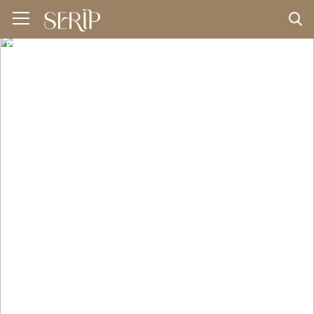
< VOLTAR
+