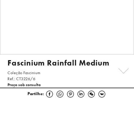
Fascinium Rainfall Medium
Coleção Fascinium
Ref.: CT3226/6
Preço sob consulta
SOLICITE ORÇAMENTO
Partilhe:
ESCOLHA O ACABAMENTO
SELECIONE O MODELO
Especificações Técnicas
Inspirada por um toque da natureza, como parte dos designs mais