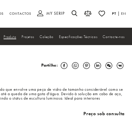
MY SERIP
|
OS
CONTACTOS
PT
EN
Produto
Projetos
Coleção
Especificações Técnicas
Contacte-nos
Partilhe:
cado que envolve uma peça de vidro de tamanho considerável como se
r até a queda de uma gota d'água. Devido à solução em cabo de aço,
ndo o status de escultura luminosa. Ideal para interiores
Preço sob consulta