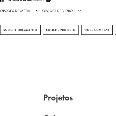
Escolha o acabamento:
OPÇÕES DE METAL
OPÇÕES DE VIDRO
SOLICITE ORÇAMENTO
SOLICITE PROJECTO
ONDE COMPRAR
tal FP | Vidro 10
Projetos