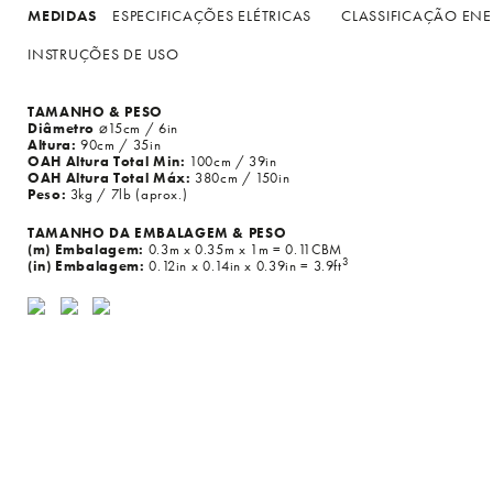
MEDIDAS
ESPECIFICAÇÕES ELÉTRICAS
CLASSIFICAÇÃO ENE
INSTRUÇÕES DE USO
TAMANHO & PESO
Diâmetro
⌀15cm / 6in
Altura:
90cm / 35in
OAH Altura Total Min:
100cm / 39in
OAH Altura Total Máx:
380cm / 150in
Peso:
3kg / 7lb (aprox.)
TAMANHO DA EMBALAGEM & PESO
(m) Embalagem:
0.3m x 0.35m x 1m = 0.11CBM
3
(in) Embalagem:
0.12in x 0.14in x 0.39in = 3.9ft