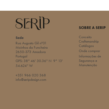
SOBRE A SERIP
Conceito
Sede
Craftsmanship
Rua Augusto Gil nº31
Catálogos
Moinhos da Funcheira
Onde comprar
2650-373 Amadora
Portugal
Informações de
Segurança e
GPS:
38° 46' 30.36'' N
9° 13'
Manutenção
54.624'' W​
+351 966 020 368
info@seripdesign.com