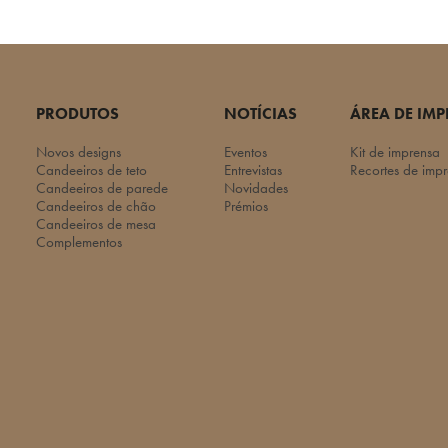
PRODUTOS
NOTÍCIAS
ÁREA DE IM
Novos designs
Eventos
Kit de imprensa
Candeeiros de teto
Entrevistas
Recortes de imp
Candeeiros de parede
Novidades
Candeeiros de chão
Prémios
Candeeiros de mesa
Complementos