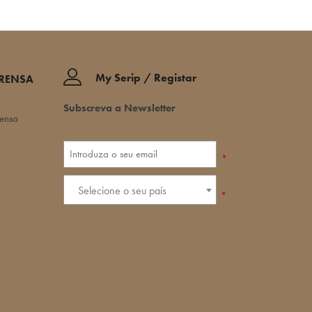
My Serip / Registar
PRENSA
Subscreva a Newsletter
rensa
*
Selecione o seu país
*
política de
privacidade