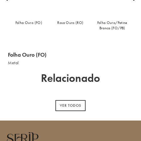
Folha Ouro (FO)
Rosa Ouro (RO)
Folha Ouro/Patine
F
Branca (FO/PB)
Folha Ouro (FO)
Metal
Relacionado
VER TODOS