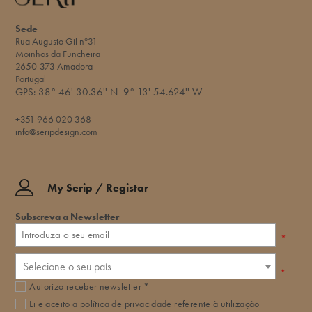
Sede
Rua Augusto Gil nº31
Moinhos da Funcheira
2650-373 Amadora
Portugal
GPS:
38° 46' 30.36'' N
9° 13' 54.624'' W​
+351 966 020 368
info@seripdesign.com
My Serip / Registar
Subscreva a Newsletter
*
Selecione o seu país
*
Autorizo receber newsletter *
Li e aceito a
política de privacidade
referente à utilização