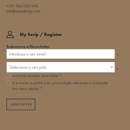
+351 966 020 368
info@seripdesign.com
My Serip / Registar
Subscreva a Newsletter
*
Selecione o seu país
*
Autorizo receber newsletter *
Li e aceito a
política de privacidade
referente à utilização
dos meus dados *
SUBSCREVER