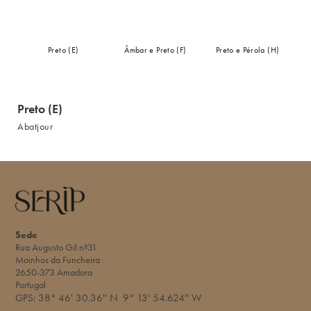
Preto (E)
Âmbar e Preto (F)
Preto e Pérola (H)
Preto (E)
Abatjour
Sede
Rua Augusto Gil nº31
Moinhos da Funcheira
2650-373 Amadora
Portugal
GPS:
38° 46' 30.36'' N
9° 13' 54.624'' W​