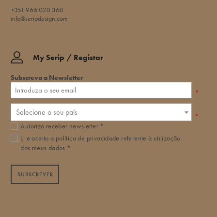
+351 966 020 368
info@seripdesign.com
My Serip / Registar
Subscreva a Newsletter
*
Selecione o seu país
*
Autorizo receber newsletter *
Li e aceito a
política de privacidade
referente à utilização
dos meus dados *
SUBSCREVER