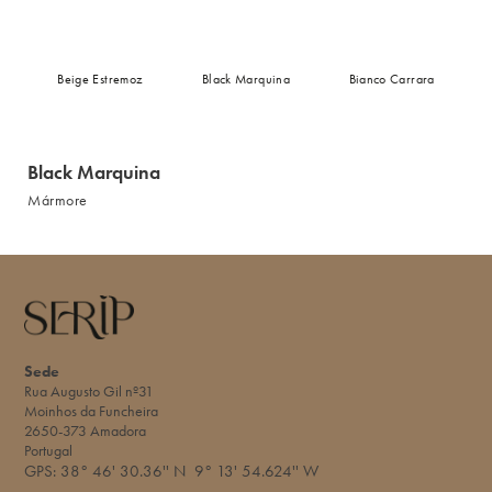
Beige Estremoz
Black Marquina
Bianco Carrara
Black Marquina
Mármore
Sede
Rua Augusto Gil nº31
Moinhos da Funcheira
2650-373 Amadora
Portugal
GPS:
38° 46' 30.36'' N
9° 13' 54.624'' W​