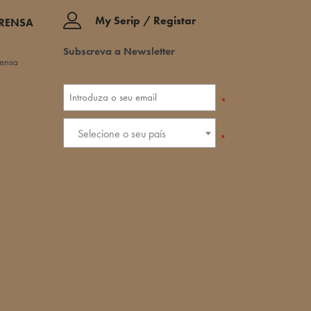
My Serip / Registar
PRENSA
Subscreva a Newsletter
rensa
*
Selecione o seu país
*
política de
privacidade