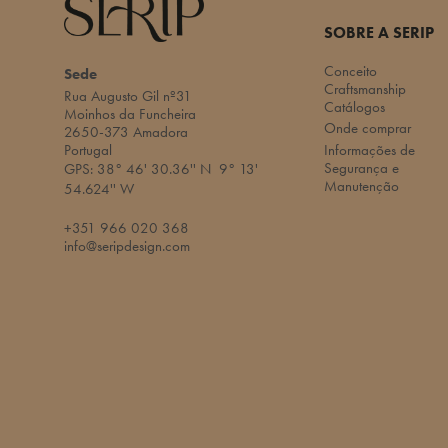
SOBRE A SERIP
Conceito
Sede
Craftsmanship
Rua Augusto Gil nº31
Catálogos
Moinhos da Funcheira
Onde comprar
2650-373 Amadora
Portugal
Informações de
Segurança e
GPS:
38° 46' 30.36'' N
9° 13'
Manutenção
54.624'' W​
+351 966 020 368
info@seripdesign.com