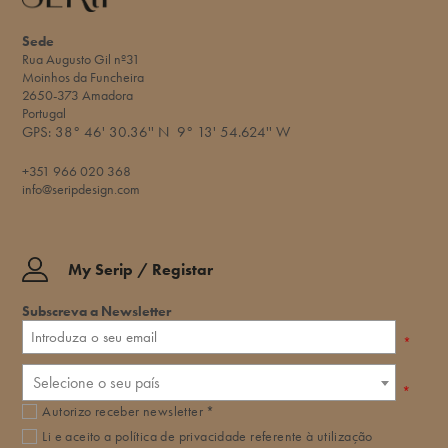
Sede
Rua Augusto Gil nº31
Moinhos da Funcheira
2650-373 Amadora
Portugal
GPS:
38° 46' 30.36'' N
9° 13' 54.624'' W​
+351 966 020 368
info@seripdesign.com
My Serip / Registar
Subscreva a Newsletter
*
Selecione o seu país
*
Autorizo receber newsletter *
Li e aceito a
política de privacidade
referente à utilização