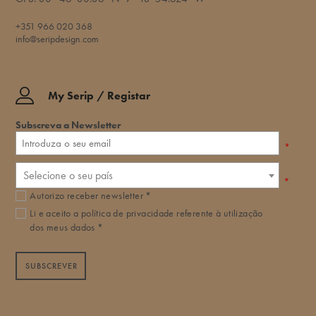
+351 966 020 368
info@seripdesign.com
My Serip / Registar
Subscreva a Newsletter
*
Selecione o seu país
*
Autorizo receber newsletter *
Li e aceito a
política de privacidade
referente à utilização
dos meus dados *
SUBSCREVER