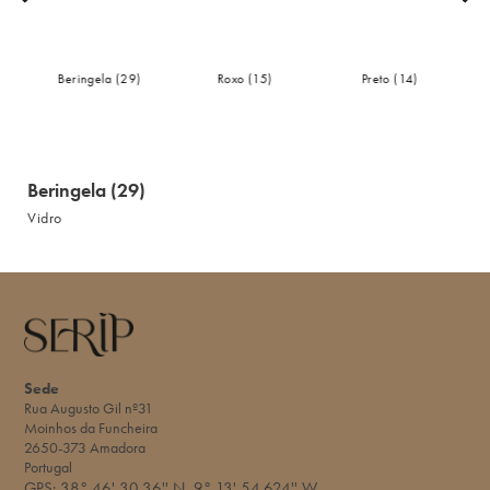
Beringela (29)
Roxo (15)
Preto (14)
Beringela (29)
Vidro
Sede
Rua Augusto Gil nº31
Moinhos da Funcheira
2650-373 Amadora
Portugal
GPS:
38° 46' 30.36'' N
9° 13' 54.624'' W​