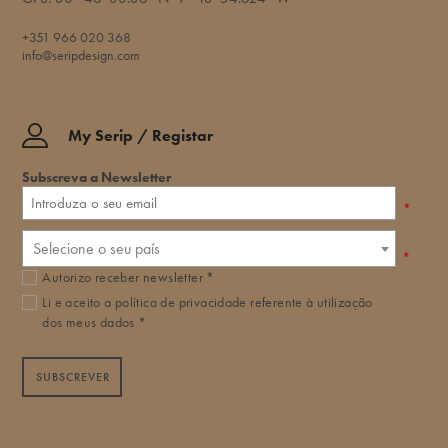
+351 966 020 368
info@seripdesign.com
My Serip / Registar
Subscreva a Newsletter
*
Selecione o seu país
*
Autorizo receber newsletter *
Li e aceito a
política de privacidade
referente à utilização
dos meus dados *
SUBSCREVER