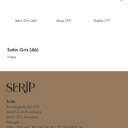
Satin Gris (46)
Fosco (37)
Opala (17)
Satin Gris (46)
Vidro
Sede
Rua Augusto Gil nº31
Moinhos da Funcheira
2650-373 Amadora
Portugal
GPS:
38° 46' 30.36'' N
9° 13' 54.624'' W​