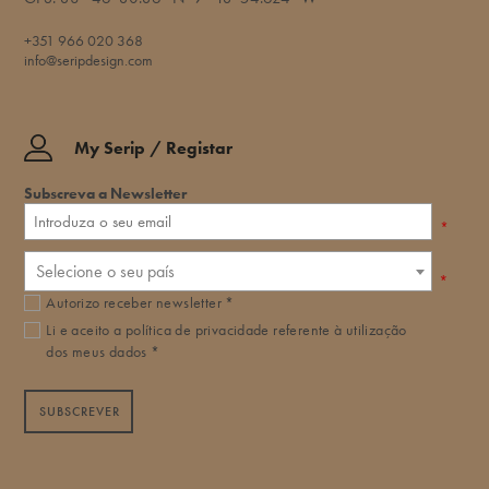
+351 966 020 368
info@seripdesign.com
My Serip / Registar
Subscreva a Newsletter
*
Selecione o seu país
*
Autorizo receber newsletter *
Li e aceito a
política de privacidade
referente à utilização
dos meus dados *
SUBSCREVER