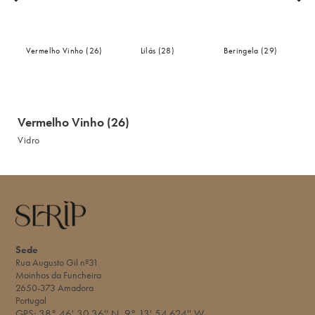
Vermelho Vinho (26)
Lilás (28)
Beringela (29)
Vermelho Vinho (26)
Vidro
Sede
Rua Augusto Gil nº31
Moinhos da Funcheira
2650-373 Amadora
Portugal
GPS:
38° 46' 30.36'' N
9° 13' 54.624'' W​