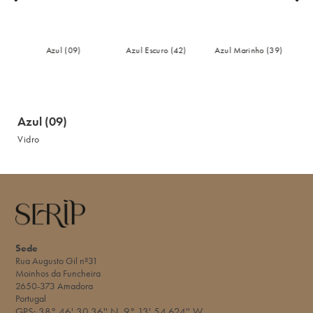
25)
Azul (09)
Azul Escuro (42)
Azul Marinho (39)
Azul (09)
Vidro
Sede
Rua Augusto Gil nº31
Moinhos da Funcheira
2650-373 Amadora
Portugal
GPS:
38° 46' 30.36'' N
9° 13' 54.624'' W​