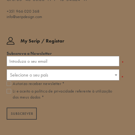
+351 966 020 368
info@seripdesign.com
My Serip / Registar
Subscreva a Newsletter
*
Selecione o seu país
*
Autorizo receber newsletter *
Li e aceito a
política de privacidade
referente à utilização
dos meus dados *
SUBSCREVER