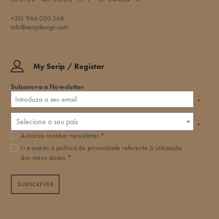
+351 966 020 368
info@seripdesign.com
My Serip / Registar
Subscreva a Newsletter
*
Selecione o seu país
*
Autorizo receber newsletter *
Li e aceito a
política de privacidade
referente à utilização
dos meus dados *
SUBSCREVER