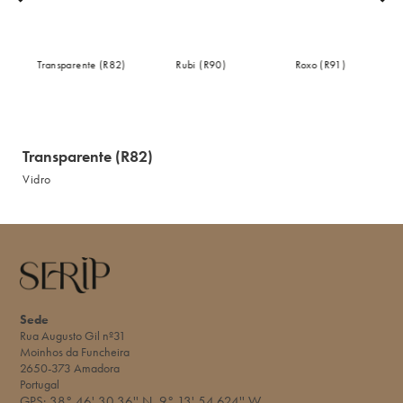
Transparente (R82)
Rubi (R90)
Roxo (R91)
Transparente (R82)
Vidro
Sede
Rua Augusto Gil nº31
Moinhos da Funcheira
2650-373 Amadora
Portugal
GPS:
38° 46' 30.36'' N
9° 13' 54.624'' W​