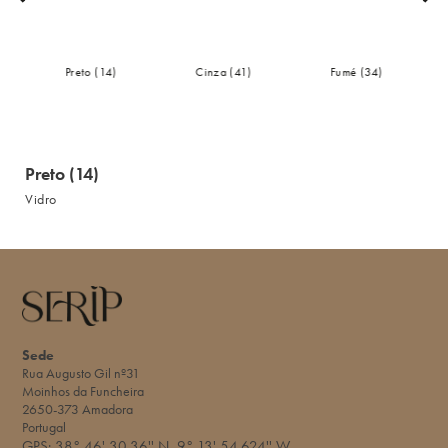
Preto (14)
Cinza (41)
Fumé (34)
Preto (14)
Vidro
Sede
Rua Augusto Gil nº31
Moinhos da Funcheira
2650-373 Amadora
Portugal
GPS:
38° 46' 30.36'' N
9° 13' 54.624'' W​