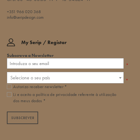
+351 966 020 368
info@seripdesign.com
My Serip / Registar
Subscreva a Newsletter
*
Selecione o seu país
*
Autorizo receber newsletter *
Li e aceito a
política de privacidade
referente à utilização
dos meus dados *
SUBSCREVER